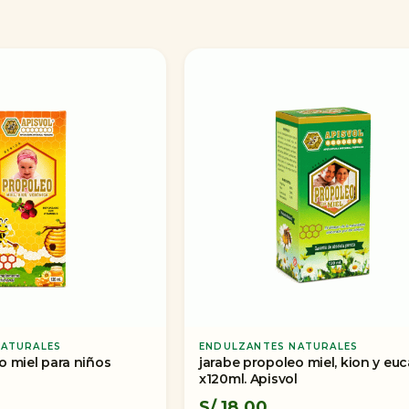
NATURALES
ENDULZANTES NATURALES
o miel para niños
jarabe propoleo miel, kion y euc
l
x120ml. Apisvol
S/
18.00