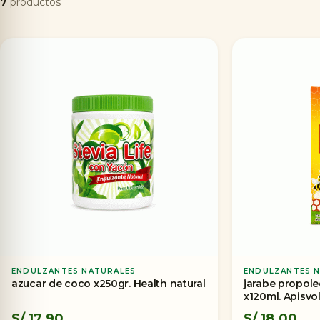
7
productos
ENDULZANTES NATURALES
ENDULZANTES 
azucar de coco x250gr. Health natural
jarabe propole
x120ml. Apisvo
S/
17.90
S/
18.00