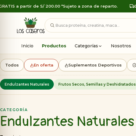
Saltar
TIS a partir de S/ 200.00 *Sujeto a zona de reparto.
Deli
al
contenido
Buscar
Inicio
Productos
Categorías
Nosotros
Todos
En oferta
Suplementos Deportivos
Endulzantes Naturales
Frutos Secos, Semillas y Deshidratados
CATEGORÍA
Endulzantes Naturales