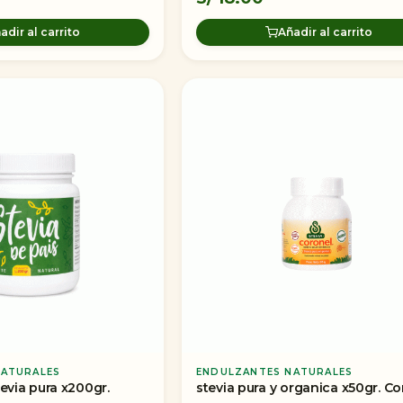
adir al carrito
Añadir al carrito
NATURALES
ENDULZANTES NATURALES
tevia pura x200gr.
stevia pura y organica x50gr. Co