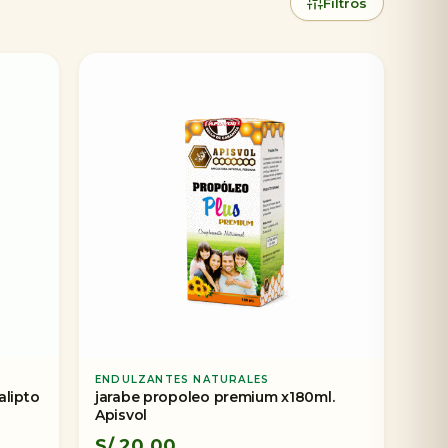
Filtros
ENDULZANTES NATURALES
alipto
jarabe propoleo premium x180ml.
Apisvol
S/
20.00